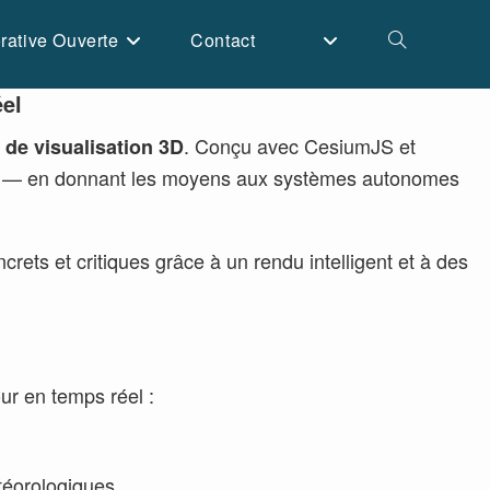
rative Ouverte
Contact
Toggle
éel
website
. Conçu avec CesiumJS et
e de visualisation 3D
iques — en donnant les moyens aux systèmes autonomes
search
rets et critiques grâce à un rendu intelligent et à des
ur en temps réel :
étéorologiques