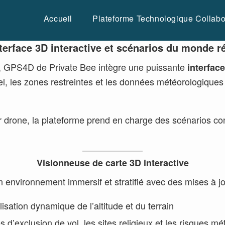
Accueil
Plateforme Technologique Collabo
terface 3D interactive et scénarios du monde r
cace, GPS4D de Private Bee intègre une puissante
interfac
s réel, les zones restreintes et les données météorolog
r drone, la plateforme prend en charge des scénarios conc
Visionneuse de carte 3D interactive
n environnement immersif et stratifié avec des mises à jo
sation dynamique de l’altitude et du terrain
 d’exclusion de vol, les sites religieux et les risques m