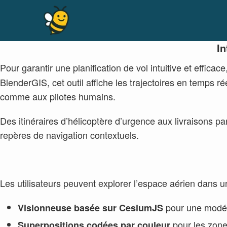
Skip
to
content
In
Pour garantir une planification de vol intuitive et effi
BlenderGIS, cet outil affiche les trajectoires en temp
comme aux pilotes humains.
Des itinéraires d’hélicoptère d’urgence aux livraisons pa
repères de navigation contextuels.
Les utilisateurs peuvent explorer l’espace aérien dans u
pour une modéli
Visionneuse basée sur CesiumJS
pour les zones
Superpositions codées par couleur